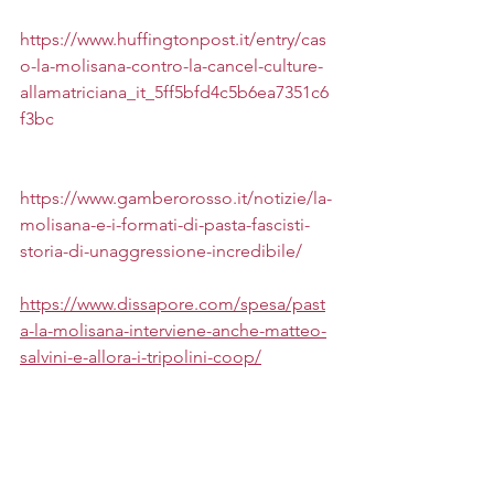
https://www.huffingtonpost.it/entry/cas
o-la-molisana-contro-la-cancel-culture-
allamatriciana_it_5ff5bfd4c5b6ea7351c6
f3bc
https://www.gamberorosso.it/notizie/la-
molisana-e-i-formati-di-pasta-fascisti-
storia-di-unaggressione-incredibile/
https://www.dissapore.com/spesa/past
a-la-molisana-interviene-anche-matteo-
salvini-e-allora-i-tripolini-coop/