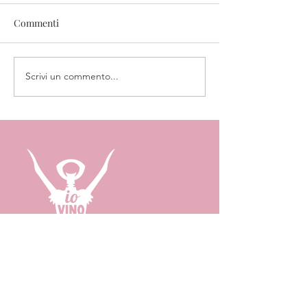
Commenti
I perché del vino
Scrivi un commento...
Castagnoli di Cas
Chianti
SHOWROOM
Via Fra' Jacopo