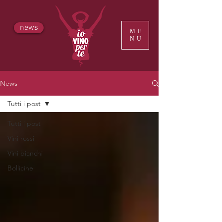
news
ME
NU
News
Tutti i post
Tutti i post
Vini rossi
Vini bianchi
Bollicine