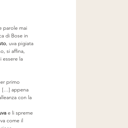
e parole mai 
a di Bose in 
sto
, uva pigiata 
, si affina, 
 essere la 
per primo 
e, […] appena 
lleanza con la 
uva
 e li spreme 
eva come il 