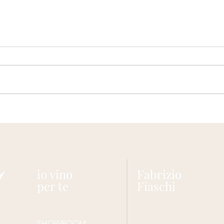
I perché del vino
Casta
Chia
io vino
Fabrizio
per te
Fiaschi
SHOWROOM