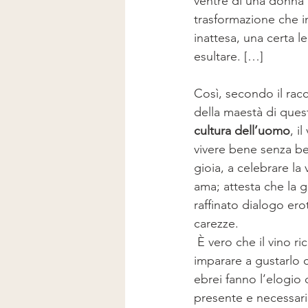
ventre di una donna i
trasformazione che in
inattesa, una certa l
esultare. […]
Così, secondo il racc
della maestà di ques
cultura dell’uomo
, i
vivere bene senza be
gioia, a celebrare la 
ama; attesta che la g
raffinato dialogo ero
carezze.
 È vero che il vino richiede una misura e che occorre esercitarsi in una vera disciplina, per 
imparare a gustarlo c
ebrei fanno l’elogio d
presente e necessario