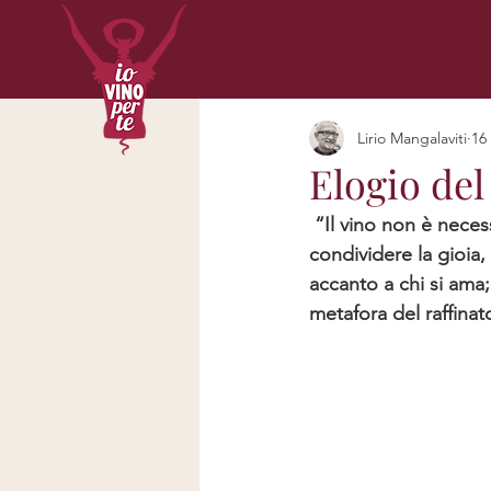
Lirio Mangalaviti
16
Elogio del
 “Il vino non è necessario per vivere, si può vivere bene senza berlo […] Ma ci insegna a 
condividere la gioia, 
accanto a chi si ama;
metafora del raffinat