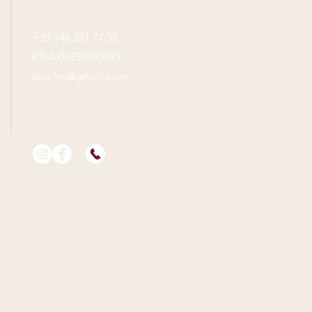
+39 348 351 77 55
P.IVA 06334940480
lirio.lm@gmail.com