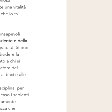
riosa 
 una vitalità 
che lo fa 
onsapevoli 
ziente e della 
gratuità. Si può 
ividere la 
to a chi si 
afora del 
i baci e alle 
caso i sapienti 
lutamente 
izza che 