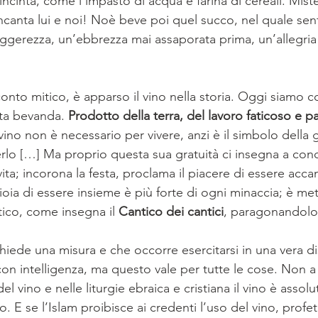
ncinta, come l’impasto di acqua e farina di cereali. Miste
canta lui e noi! Noè beve poi quel succo, nel quale sente
eggerezza, un’ebbrezza mai assaporata prima, un’allegria 
onto mitico, è apparso il vino nella storia. Oggi siamo c
ta bevanda. 
Prodotto della terra, del lavoro faticoso e pa
l vino non è necessario per vivere, anzi è il simbolo della 
rlo […] Ma proprio questa sua gratuità ci insegna a cond
vita; incorona la festa, proclama il piacere di essere accan
ioia di essere insieme è più forte di ogni minaccia; è met
tico, come insegna il
 Cantico dei cantici
, paragonandolo a
on intelligenza, ma questo vale per tutte le cose. Non a 
el vino e nelle liturgie ebraica e cristiana il vino è asso
. E se l’Islam proibisce ai credenti l’uso del vino, profet