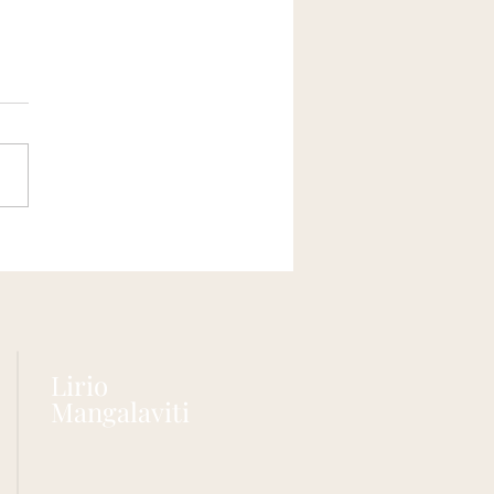
gnoli di Castellina in
nti
Lirio
Mangalaviti