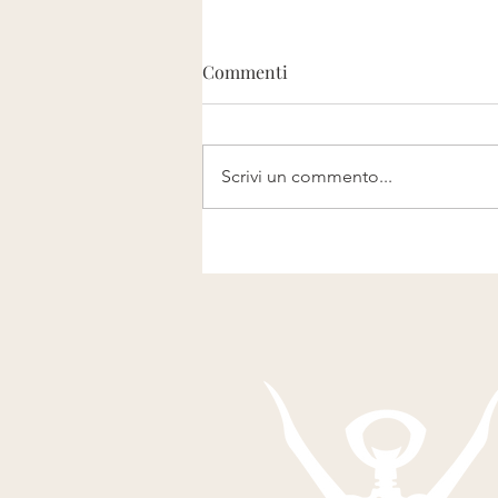
Commenti
Scrivi un commento...
Italiani: tutti allenatori della
nazionale di calcio e
sommelier a tempo perso