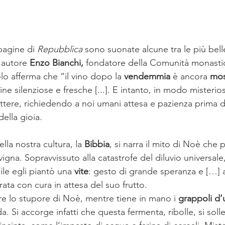
pagine di 
Repubblica
 sono suonate alcune tra le più bell
 autore 
Enzo Bianchi,
 fondatore della Comunità monastic
lo afferma che “il vino dopo la 
vendemmia
 è ancora 
mo
ine silenziose e fresche [...]. E intanto, in modo misterioso
attere, richiedendo a noi umani attesa e pazienza prima di
della gioia.
la nostra cultura, la 
Bibbia
, si narra il mito di Noè che 
vigna. Sopravvissuto alla catastrofe del diluvio universal
bile egli piantò una 
vite
: gesto di grande speranza e […] a
orata con cura in attesa del suo frutto.
e lo stupore di Noè, mentre tiene in mano i
 grappoli d’
. Si accorge infatti che questa fermenta, ribolle, si soll