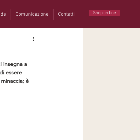
Shop on line
nde
Comunicazione
Contatti
 di essere 
 minaccia; è 